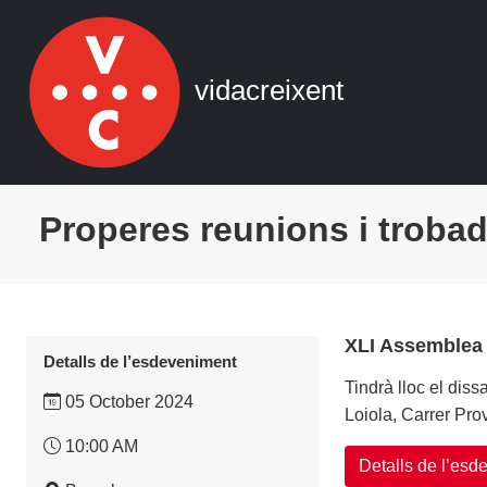
Navegació principal
Vés al contingut
vidacreixent
Properes reunions i troba
XLI Assemblea 
Detalls de l’esdeveniment
Tindrà lloc el dis
05 October 2024
Loiola, Carrer P
10:00 AM
Detalls de l’es