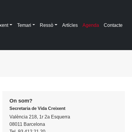
xent
Temari
Ressò
Artícles
Agenda
Contacte
On som?
Secretaria de Vida Creixent
València 218, 1r 2a Esquerra
08011 Barcelona
Tel. 93 412 21 20