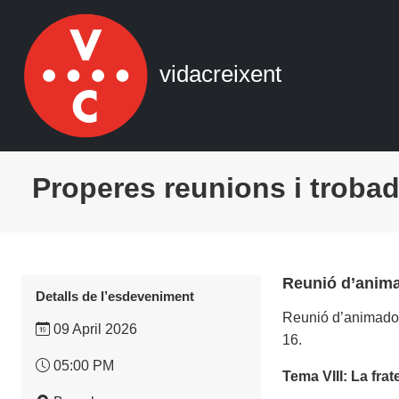
Navegació principal
Vés al contingut
vidacreixent
Properes reunions i troba
Reunió d’animad
Detalls de l’esdeveniment
Reunió d’animadors
09 April 2026
16.
05:00 PM
Tema VIII: La fra