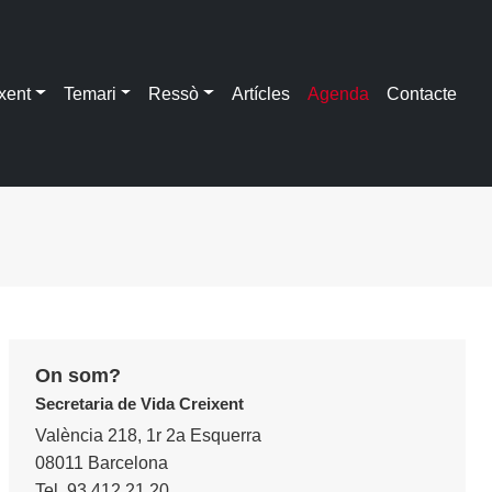
xent
Temari
Ressò
Artícles
Agenda
Contacte
On som?
Secretaria de Vida Creixent
València 218, 1r 2a Esquerra
08011 Barcelona
Tel. 93 412 21 20