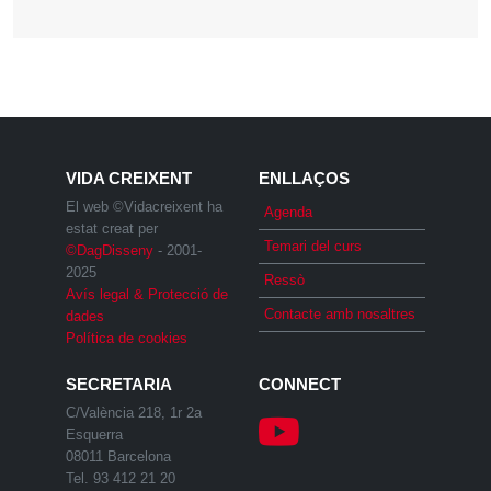
VIDA CREIXENT
ENLLAÇOS
El web ©Vidacreixent ha
Agenda
estat creat per
Temari del curs
©DagDisseny
- 2001-
2025
Ressò
Avís legal & Protecció de
Contacte amb nosaltres
dades
Política de cookies
SECRETARIA
CONNECT
C/València 218, 1r 2a
Esquerra
08011 Barcelona
Tel. 93 412 21 20