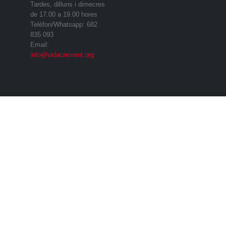
Tardes, dilluns i dimecres
de 17.00 a 19.00 hores
Telèfon/Whatsapp: 682
835 093
Email:
info@vidacreixent.org