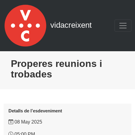
Navegació principal
Vés al contingut
vidacreixent
Properes reunions i
trobades
Detalls de l’esdeveniment
08 May 2025
05:00 PM