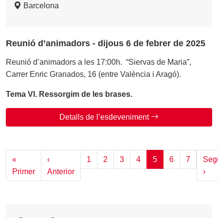
Barcelona
Reunió d’animadors - dijous 6 de febrer de 2025
Reunió d’animadors a les 17:00h. “Siervas de Maria”,
Carrer Enric Granados, 16 (entre València i Aragó).
Tema VI. Ressorgim de les brases.
Detalls de l’esdeveniment
Paginació
«
‹
1
2
3
4
5
6
7
Seg
Primera pàgina
Pàgina anterior
Pàg
Primer
Anterior
›