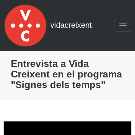
Navegació principal
Vés al contingut
vidacreixent
Entrevista a Vida
Creixent en el programa
"Signes dels temps"