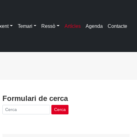
xent
Temari
Ressò
Artícles
Agenda
Contacte
Formulari de cerca
Cerca