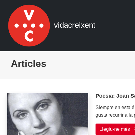
Navegació principal
Vés al contingut
vidacreixent
Articles
Poesia: Joan S
Siempre en esta é
gusta recurrir a la p
Llegiu-ne més