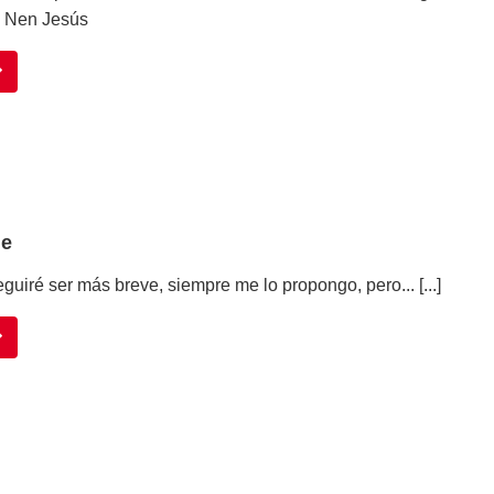
el Nen Jesús
ne
guiré ser más breve, siempre me lo propongo, pero... [...]