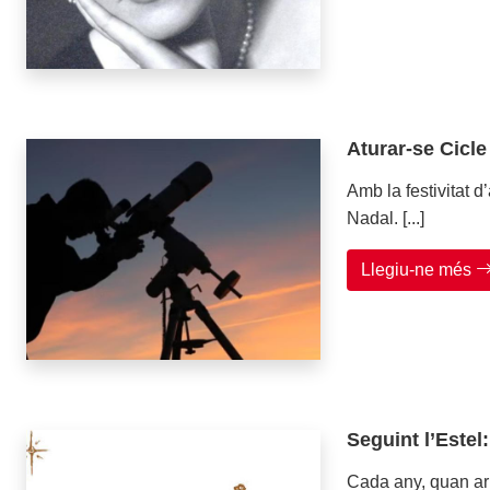
Aturar-se Cicl
Amb la festivitat d
Nadal. [...]
Llegiu-ne més
Seguint l’Este
Cada any, quan arr