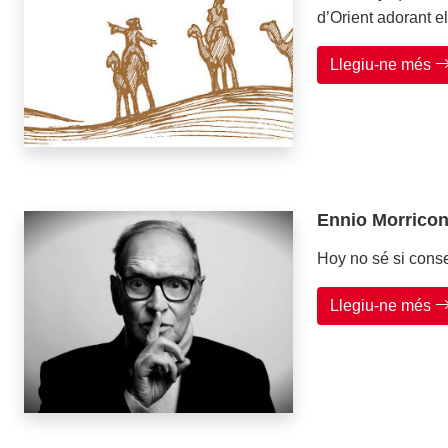
d’Orient adorant 
Llegiu-ne més
Ennio Morrico
Hoy no sé si conse
Llegiu-ne més