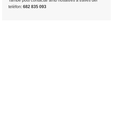
També pots contactar amb nosaltres a través del
telèfon:
682 835 093