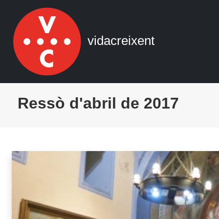
Navegació principal
Vés al contingut
vidacreixent
Ressò d'abril de 2017