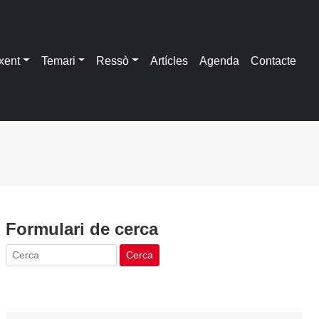
xent
Temari
Ressò
Artícles
Agenda
Contacte
Formulari de cerca
Cerca