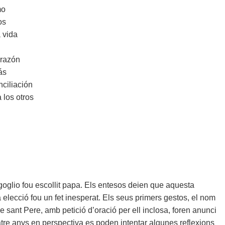
mo
os
 vida
orazón
ás
nciliación
 los otros
goglio fou escollit papa. Els entesos deien que aquesta
a elecció fou un fet inesperat. Els seus primers gestos, el nom
e sant Pere, amb petició d’oració per ell inclosa, foren anunci
atre anys en perspectiva es poden intentar algunes reflexions