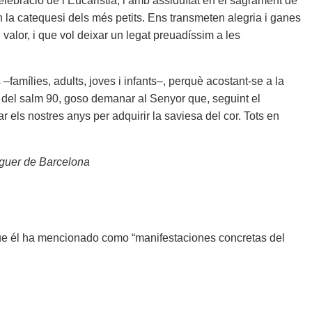
elebració de l’Eucaristia, i amb assiduïtat en el sagrament de
en la catequesi dels més petits. Ens transmeten alegria i ganes
valor, i que vol deixar un legat preuadíssim a les
–famílies, adults, joves i infants–, perquè acostant-se a la
s del salm 90, goso demanar al Senyor que, seguint el
 els nostres anys per adquirir la saviesa del cor. Tots en
eguer de Barcelona
ue él ha mencionado como “manifestaciones concretas del