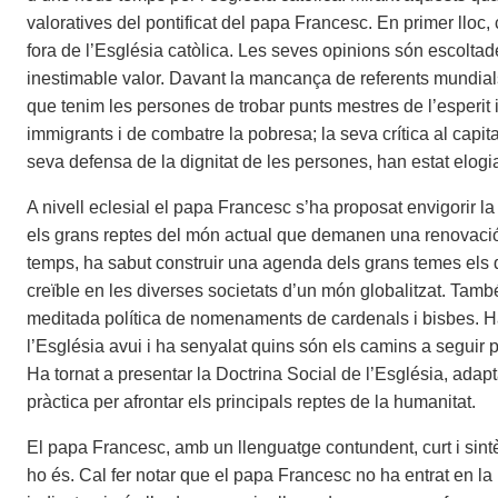
valoratives del pontificat del papa Francesc. En primer lloc,
fora de l’Església catòlica. Les seves opinions són escoltad
inestimable valor. Davant la mancança de referents mundial
que tenim les persones de trobar punts mestres de l’esperit 
immigrants i de combatre la pobresa; la seva crítica al capit
seva defensa de la dignitat de les persones, han estat elogi
A nivell eclesial el papa Francesc s’ha proposat envigorir la c
els grans reptes del món actual que demanen una renovació e
temps, ha sabut construir una agenda dels grans temes els q
creïble en les diverses societats d’un món globalitzat. També
meditada política de nomenaments de cardenals i bisbes. Ha 
l’Església avui i ha senyalat quins són els camins a seguir pe
Ha tornat a presentar la Doctrina Social de l’Església, adap
pràctica per afrontar els principals reptes de la humanitat.
El papa Francesc, amb un llenguatge contundent, curt i sint
ho és. Cal fer notar que el papa Francesc no ha entrat en la r