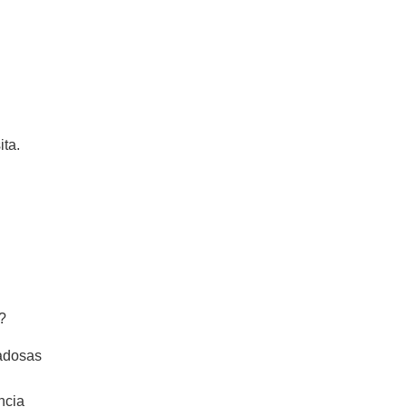
.
ita.
?
dadosas
ncia