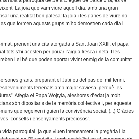
a la nostra parròquia de Sant Oleguer de Barcelona, es va
eixent. La joia que vam viure aquell dia, amb una gran
sar una realitat ben palesa: la joia i les ganes de viure no
es que formen aquests grups m’ho demostren cada dia i
imat, prenent una cita atorgada a Sant Joan XXIII, el papa
l tots s’hi acosten per pouar l’aigua fresca i neta. I les
eben i el bé que poden aportar vivint enmig de la comunitat
ersones grans, preparant el Jubileu del pas del mil·lenni,
 esdeveniments terrenals amb major saviesa, perquè les
dures”. Afegia el Papa Wojtyla, aleshores d’edat ja molt
ans són dipositaris de la memòria col·lectiva i, per aquesta
 comuns que regeixen i guien la convivència social. (...) Gràcies
joves, consells i ensenyaments preciosos”.
vida parroquial, ja que viuen intensament la pregària i la