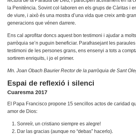
lectura de la Paraula de Déu, i participen activament en la c
la Penitència. Sovint col·laboren en els grups de Càritas i 
de viure, i això és una mostra d’una vida que creix amb gran 
generacions que vénen darrere.
Ens cal aprofitar doncs aquest bon testimoni i ajudar a molts 
parròquia se’n puguin beneficiar. Parafrasejant les paraule
testimoni de les persones grans, ens ensenyi a tots a comptar
sortirem enriquits, i jo el primer.
Mn. Joan Obach Baurier Rector de la parròquia de Sant Ol
Espai de reflexió i silenci
Cuaresma 2017
El Papa Francisco propone 15 sencillos actos de caridad q
amor de Dios:
Sonreír, un cristiano siempre es alegre!
Dar las gracias (aunque no “debas” hacerlo).