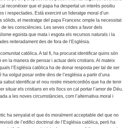
 cal reconèixer que el papa ha despertat un interès positiu
es i respectades. Està exercint un lideratge moral d’un
s sòlids, el mestratge del papa Francesc omple la necessitat
i de les consciències. Les seves crides a favor dels
alisme egoista que mata i esgota els recursos naturals i la
ades reiteradament des de fora de l’Església.
omunitat catòlica. A tal fi, ha procurat identificar quins són
n la manera de pensar i actuar dels cristians. Al mateix
uals l’Església catòlica ha de donar resposta per tal de ser
 ha volgut posar ordre dins de l’església a partir d’una
sabut identificar el nou rostre misericordiós que ha de tenir
r situar els cristians en els llocs on cal portar l’amor de Déu.
tada a les noves circumstàncies, com l’alternativa moral i
ètic ha senyalat el que és moralment acceptable del que no
evisió de l’edifici doctrinal de l’Església catòlica, però ha