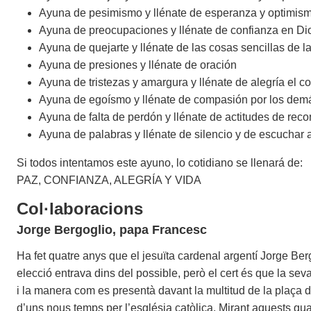
Ayuna de pesimismo y llénate de esperanza y optimis
Ayuna de preocupaciones y llénate de confianza en Di
Ayuna de quejarte y llénate de las cosas sencillas de la
Ayuna de presiones y llénate de oración
Ayuna de tristezas y amargura y llénate de alegría el c
Ayuna de egoísmo y llénate de compasión por los dem
Ayuna de falta de perdón y llénate de actitudes de reco
Ayuna de palabras y llénate de silencio y de escuchar a
Si todos intentamos este ayuno, lo cotidiano se llenará de:
PAZ, CONFIANZA, ALEGRÍA Y VIDA
Col·laboracions
Jorge Bergoglio, papa Francesc
Ha fet quatre anys que el jesuïta cardenal argentí Jorge Ber
elecció entrava dins del possible, però el cert és que la sev
i la manera com es presentà davant la multitud de la plaça d
d’uns nous temps per l’església catòlica. Mirant aquests qu