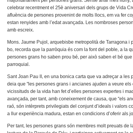
majoritàriament per persones grans. Sense anar més lluny, 
celebrar recentment el 25è aniversari dels grups de Vida Cr
afluència de persones provenint de molts llocs, em va fer cop
estan renyides amb l’edat avançada. Les nombroses person
amb escreix.
Mons. Jaume Pujol, arquebisbe metropolità de Tarragona i pr
bo, recorda que la parròquia és com la font del poble, a la qua
persones grans ho saben prou bé, per això saben el bé que r
parroquial.
Sant Joan Pau II, en una bonica carta que va adreçar a les p
deia que “les persones grans i ancianes ajuden a veure els
vicissituds de la vida han fet d’elles persones expertes i ma
avançada, per tant, amb coneixement de causa, que “els anci
raó, són intèrprets privilegiats del conjunt d’ideals i valors
a llur experiència madura, estan en condicions d’oferir als 
Per tant, les persones grans són membres molt preuats de la 